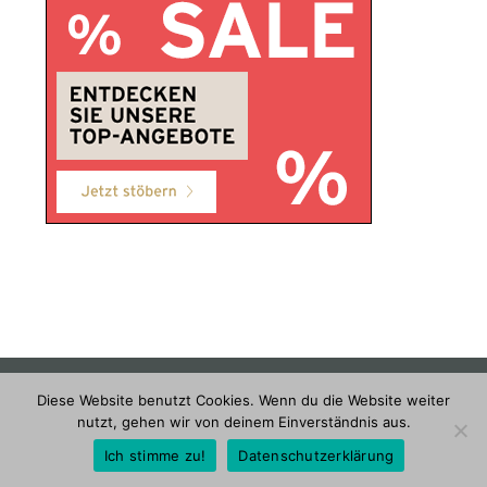
DATENSCHUTZERKLÄRUNG
KONTAKT & IMPRESSUM
Diese Website benutzt Cookies. Wenn du die Website weiter
nutzt, gehen wir von deinem Einverständnis aus.
(c) 2026 Dorfgemeinschaft Rohr & Rinnberg
Ich stimme zu!
Datenschutzerklärung