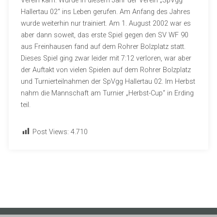
Verein kam. Wurde in diesem Jahr der Verein „SpVgg
Hallertau 02“ ins Leben gerufen. Am Anfang des Jahres
wurde weiterhin nur trainiert. Am 1. August 2002 war es
aber dann soweit, das erste Spiel gegen den SV WF 90
aus Freinhausen fand auf dem Rohrer Bolzplatz statt.
Dieses Spiel ging zwar leider mit 7:12 verloren, war aber
der Auftakt von vielen Spielen auf dem Rohrer Bolzplatz
und Turnierteilnahmen der SpVgg Hallertau 02. Im Herbst
nahm die Mannschaft am Turnier „Herbst-Cup“ in Erding
teil.
Post Views:
4.710