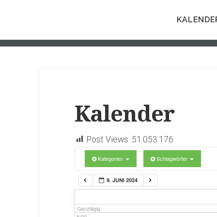
1:00
KALENDE
2:00
3:00
4:00
Kalender
5:00
Post Views:
51.053.176
Kategorien
Schlagwörter
6:00
9. JUNI 2024
7:00
Ganztägig
8:00