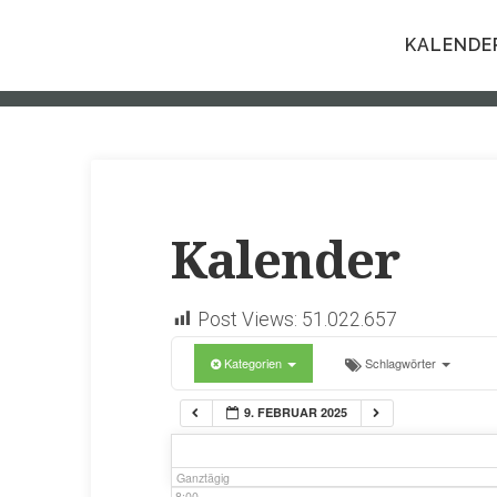
1:00
KALENDE
2:00
3:00
4:00
Kalender
5:00
Post Views:
51.022.657
Kategorien
Schlagwörter
6:00
9. FEBRUAR 2025
7:00
Ganztägig
8:00